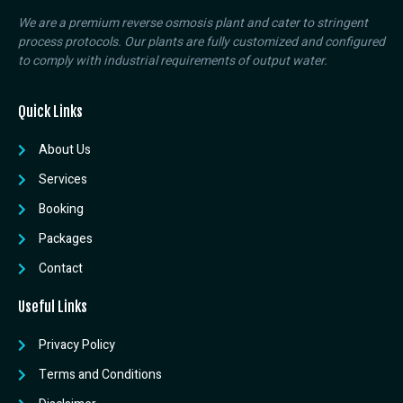
We are a premium reverse osmosis plant and cater to stringent
process protocols. Our plants are fully customized and configured
to comply with industrial requirements of output water.
Quick Links
About Us
Services
Booking
Packages
Contact
Useful Links
Privacy Policy
Terms and Conditions