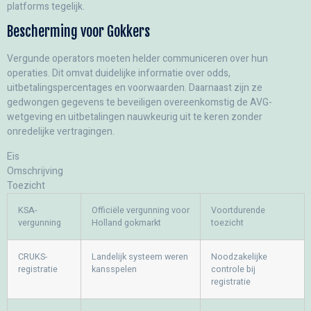
platforms tegelijk.
Bescherming voor Gokkers
Vergunde operators moeten helder communiceren over hun
operaties. Dit omvat duidelijke informatie over odds,
uitbetalingspercentages en voorwaarden. Daarnaast zijn ze
gedwongen gegevens te beveiligen overeenkomstig de AVG-
wetgeving en uitbetalingen nauwkeurig uit te keren zonder
onredelijke vertragingen.
Eis
Omschrijving
Toezicht
KSA-
Officiële vergunning voor
Voortdurende
vergunning
Holland gokmarkt
toezicht
CRUKS-
Landelijk systeem weren
Noodzakelijke
registratie
kansspelen
controle bij
registratie