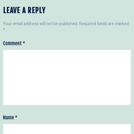
LEAVE A REPLY
Your email address will not be published.
Required fields are marked
*
Comment
*
Name
*