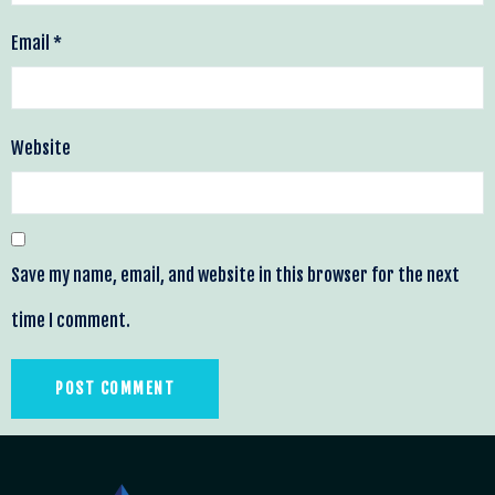
Email
*
Website
Save my name, email, and website in this browser for the next
time I comment.