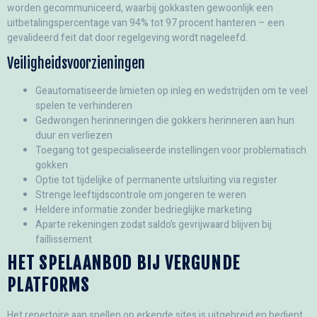
worden gecommuniceerd, waarbij gokkasten gewoonlijk een
uitbetalingspercentage van 94% tot 97 procent hanteren – een
gevalideerd feit dat door regelgeving wordt nageleefd.
Veiligheidsvoorzieningen
Geautomatiseerde limieten op inleg en wedstrijden om te veel
spelen te verhinderen
Gedwongen herinneringen die gokkers herinneren aan hun
duur en verliezen
Toegang tot gespecialiseerde instellingen voor problematisch
gokken
Optie tot tijdelijke of permanente uitsluiting via register
Strenge leeftijdscontrole om jongeren te weren
Heldere informatie zonder bedrieglijke marketing
Aparte rekeningen zodat saldo’s gevrijwaard blijven bij
faillissement
HET SPELAANBOD BIJ VERGUNDE
PLATFORMS
Het repertoire aan spellen op erkende sites is uitgebreid en bedient