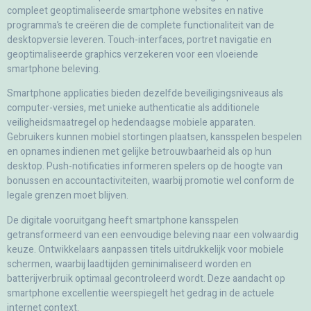
compleet geoptimaliseerde smartphone websites en native
programma’s te creëren die de complete functionaliteit van de
desktopversie leveren. Touch-interfaces, portret navigatie en
geoptimaliseerde graphics verzekeren voor een vloeiende
smartphone beleving.
Smartphone applicaties bieden dezelfde beveiligingsniveaus als
computer-versies, met unieke authenticatie als additionele
veiligheidsmaatregel op hedendaagse mobiele apparaten.
Gebruikers kunnen mobiel stortingen plaatsen, kansspelen bespelen
en opnames indienen met gelijke betrouwbaarheid als op hun
desktop. Push-notificaties informeren spelers op de hoogte van
bonussen en accountactiviteiten, waarbij promotie wel conform de
legale grenzen moet blijven.
De digitale vooruitgang heeft smartphone kansspelen
getransformeerd van een eenvoudige beleving naar een volwaardig
keuze. Ontwikkelaars aanpassen titels uitdrukkelijk voor mobiele
schermen, waarbij laadtijden geminimaliseerd worden en
batterijverbruik optimaal gecontroleerd wordt. Deze aandacht op
smartphone excellentie weerspiegelt het gedrag in de actuele
internet context.