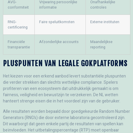
AVG-
Vrijwaring persoonlijke
Onafhankelijke
conformiteit
informatie
controles
RNG-
Faire speluitkomsten
Externe instituten
certificering
Financiële
Afzonderlijke accounts
Maandelijkse
transparantie
reporting
PLUSPUNTEN VAN LEGALE GOKPLATFORMS
Het kiezen voor een erkend aanbod levert substantiële pluspunten
die verder strekken dan slechts wettelijke compliance. Spelers
profiteren van een ecosysteem dat uitdrukkelijk gemaakt is om
fairness, veiligheid en bewustzijn te verzekeren. De NL wetten
hanteert strenge eisen die in het voordeel zijn van de gebruiker.
Alle resultaten worden bepaald door goedgekeurde Random Number
Generators (RNG’s) die door externe laboratoria gecontroleerd zijn.
Dit waarborgt dat geen enkele partij de resultaten van spellen kan
beïnvloeden. Het uitbetalingspercentage (RTP) moet openbaar