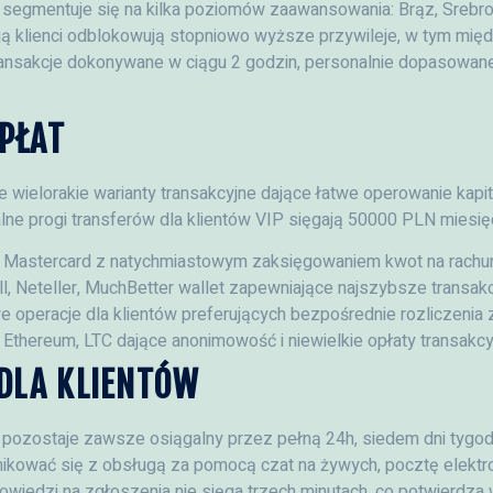
segmentuje się na kilka poziomów zaawansowania: Brąz, Srebro,
ą klienci odblokowują stopniowo wyższe przywileje, w tym mi
ransakcje dokonywane w ciągu 2 godzin, personalnie dopasowane
PŁAT
wielorakie warianty transakcyjne dające łatwe operowanie kapi
ne progi transferów dla klientów VIP sięgają 50000 PLN miesię
, Mastercard z natychmiastowym zaksięgowaniem kwot na rachun
ll, Neteller, MuchBetter wallet zapewniające najszybsze transak
 operacje dla klientów preferujących bezpośrednie rozliczenia 
o Ethereum, LTC dające anonimowość i niewielkie opłaty transakcy
 DLA KLIENTÓW
 pozostaje zawsze osiągalny przez pełną 24h, siedem dni tygod
nikować się z obsługą za pomocą czat na żywych, pocztę elekt
owiedzi na zgłoszenia nie sięga trzech minutach, co potwierdz