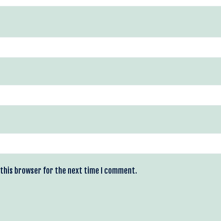
 this browser for the next time I comment.