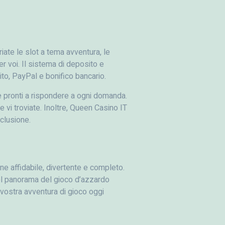
iate le slot a tema avventura, le
r voi. Il sistema di deposito e
ito, PayPal e bonifico bancario.
li e pronti a rispondere a ogni domanda.
 vi troviate. Inoltre, Queen Casino IT
clusione.
ine affidabile, divertente e completo.
 nel panorama del gioco d’azzardo
la vostra avventura di gioco oggi