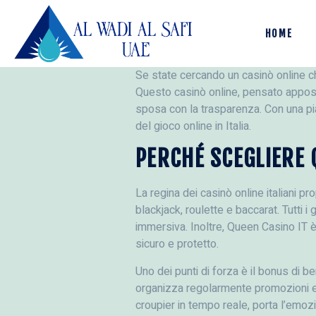
HOME
Se state cercando un casinò online ch
Questo casinò online, pensato apposit
sposa con la trasparenza. Con una pia
del gioco online in Italia.
PERCHÉ SCEGLIERE 
La regina dei casinò online italiani p
blackjack, roulette e baccarat. Tutti 
immersiva. Inoltre, Queen Casino IT è
sicuro e protetto.
Uno dei punti di forza è il bonus di be
organizza regolarmente promozioni e to
croupier in tempo reale, porta l’emoz