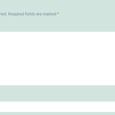
hed.
Required fields are marked
*