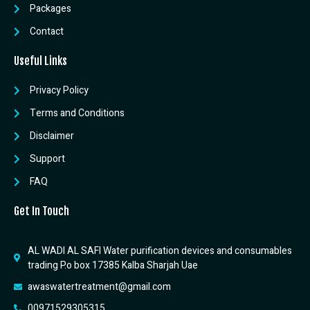
Packages
Contact
Useful Links
Privacy Policy
Terms and Conditions
Disclaimer
Support
FAQ
Get In Touch
AL WADI AL SAFI Water purification devices and consumables
trading P.o box 17385 Kalba Sharjah Uae
awaswatertreatment@gmail.com
00971529305315