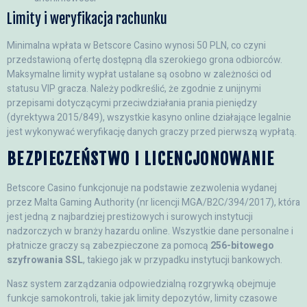
Limity i weryfikacja rachunku
Minimalna wpłata w Betscore Casino wynosi 50 PLN, co czyni
przedstawioną ofertę dostępną dla szerokiego grona odbiorców.
Maksymalne limity wypłat ustalane są osobno w zależności od
statusu VIP gracza. Należy podkreślić, że zgodnie z unijnymi
przepisami dotyczącymi przeciwdziałania prania pieniędzy
(dyrektywa 2015/849), wszystkie kasyno online działające legalnie
jest wykonywać weryfikację danych graczy przed pierwszą wypłatą.
BEZPIECZEŃSTWO I LICENCJONOWANIE
Betscore Casino funkcjonuje na podstawie zezwolenia wydanej
przez Malta Gaming Authority (nr licencji MGA/B2C/394/2017), która
jest jedną z najbardziej prestiżowych i surowych instytucji
nadzorczych w branży hazardu online. Wszystkie dane personalne i
płatnicze graczy są zabezpieczone za pomocą
256-bitowego
szyfrowania SSL
, takiego jak w przypadku instytucji bankowych.
Nasz system zarządzania odpowiedzialną rozgrywką obejmuje
funkcje samokontroli, takie jak limity depozytów, limity czasowe