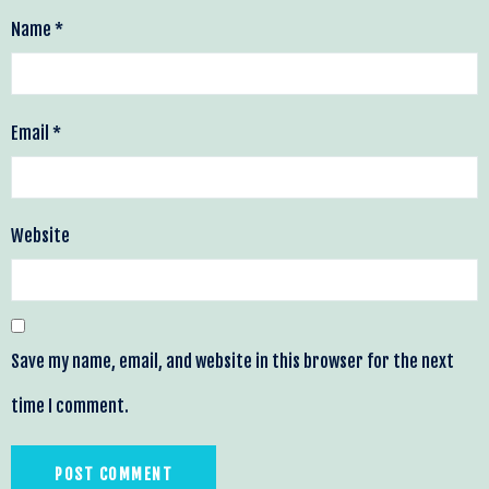
Name
*
Email
*
Website
Save my name, email, and website in this browser for the next
time I comment.