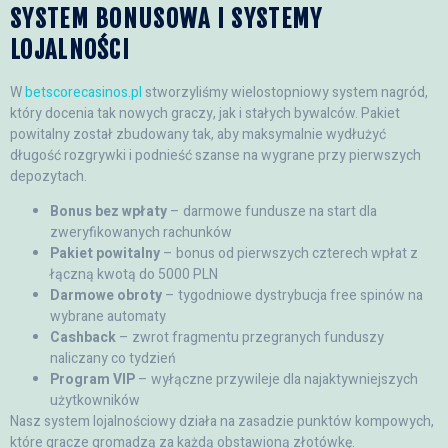
SYSTEM BONUSOWA I SYSTEMY
LOJALNOŚCI
W
betscorecasinos.pl
stworzyliśmy wielostopniowy system nagród,
który docenia tak nowych graczy, jak i stałych bywalców. Pakiet
powitalny został zbudowany tak, aby maksymalnie wydłużyć
długość rozgrywki i podnieść szanse na wygrane przy pierwszych
depozytach.
Bonus bez wpłaty
– darmowe fundusze na start dla
zweryfikowanych rachunków
Pakiet powitalny
– bonus od pierwszych czterech wpłat z
łączną kwotą do 5000 PLN
Darmowe obroty
– tygodniowe dystrybucja free spinów na
wybrane automaty
Cashback
– zwrot fragmentu przegranych funduszy
naliczany co tydzień
Program VIP
– wyłączne przywileje dla najaktywniejszych
użytkowników
Nasz system lojalnościowy działa na zasadzie punktów kompowych,
które gracze gromadzą za każdą obstawioną złotówkę.