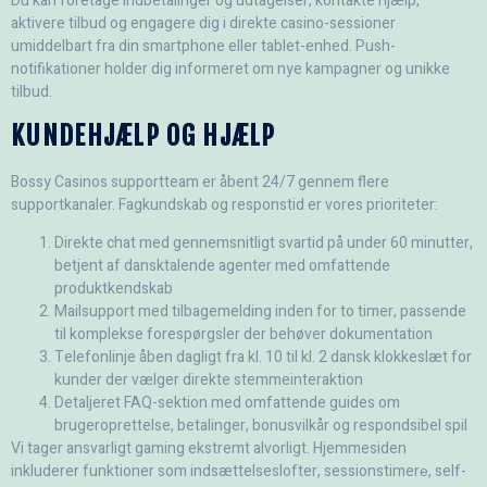
Du kan foretage indbetalinger og udtagelser, kontakte hjælp,
aktivere tilbud og engagere dig i direkte casino-sessioner
umiddelbart fra din smartphone eller tablet-enhed. Push-
notifikationer holder dig informeret om nye kampagner og unikke
tilbud.
KUNDEHJÆLP OG HJÆLP
Bossy Casinos supportteam er åbent 24/7 gennem flere
supportkanaler. Fagkundskab og responstid er vores prioriteter:
Direkte chat med gennemsnitligt svartid på under 60 minutter,
betjent af dansktalende agenter med omfattende
produktkendskab
Mailsupport med tilbagemelding inden for to timer, passende
til komplekse forespørgsler der behøver dokumentation
Telefonlinje åben dagligt fra kl. 10 til kl. 2 dansk klokkeslæt for
kunder der vælger direkte stemmeinteraktion
Detaljeret FAQ-sektion med omfattende guides om
brugeroprettelse, betalinger, bonusvilkår og respondsibel spil
Vi tager ansvarligt gaming ekstremt alvorligt. Hjemmesiden
inkluderer funktioner som indsættelseslofter, sessionstimerе, self-