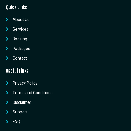
Quick Links
About Us
Services
Booking
Packages
Contact
Useful Links
Privacy Policy
Terms and Conditions
Disclaimer
Support
FAQ