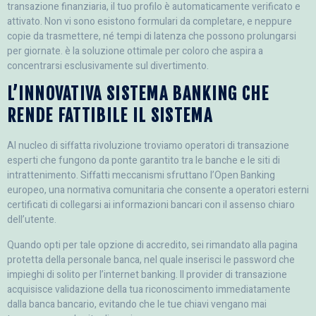
transazione finanziaria, il tuo profilo è automaticamente verificato e
attivato. Non vi sono esistono formulari da completare, e neppure
copie da trasmettere, né tempi di latenza che possono prolungarsi
per giornate. è la soluzione ottimale per coloro che aspira a
concentrarsi esclusivamente sul divertimento.
L’INNOVATIVA SISTEMA BANKING CHE
RENDE FATTIBILE IL SISTEMA
Al nucleo di siffatta rivoluzione troviamo operatori di transazione
esperti che fungono da ponte garantito tra le banche e le siti di
intrattenimento. Siffatti meccanismi sfruttano l’Open Banking
europeo, una normativa comunitaria che consente a operatori esterni
certificati di collegarsi ai informazioni bancari con il assenso chiaro
dell’utente.
Quando opti per tale opzione di accredito, sei rimandato alla pagina
protetta della personale banca, nel quale inserisci le password che
impieghi di solito per l’internet banking. Il provider di transazione
acquisisce validazione della tua riconoscimento immediatamente
dalla banca bancario, evitando che le tue chiavi vengano mai