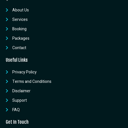
About Us
Services
Booking
Packages
Contact
Useful Links
Privacy Policy
Terms and Conditions
Disclaimer
Support
FAQ
Get In Touch