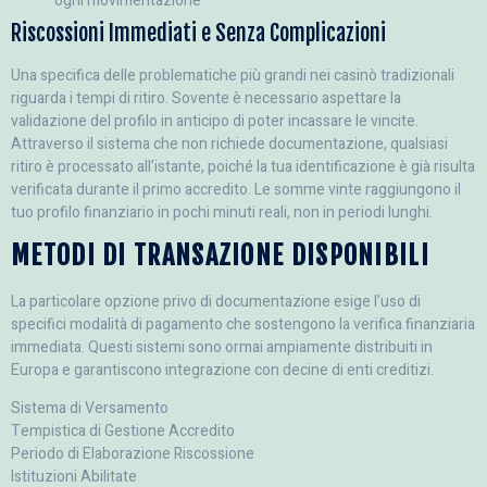
ogni movimentazione
Riscossioni Immediati e Senza Complicazioni
Una specifica delle problematiche più grandi nei casinò tradizionali
riguarda i tempi di ritiro. Sovente è necessario aspettare la
validazione del profilo in anticipo di poter incassare le vincite.
Attraverso il sistema che non richiede documentazione, qualsiasi
ritiro è processato all’istante, poiché la tua identificazione è già risulta
verificata durante il primo accredito. Le somme vinte raggiungono il
tuo profilo finanziario in pochi minuti reali, non in periodi lunghi.
METODI DI TRANSAZIONE DISPONIBILI
La particolare opzione privo di documentazione esige l’uso di
specifici modalità di pagamento che sostengono la verifica finanziaria
immediata. Questi sistemi sono ormai ampiamente distribuiti in
Europa e garantiscono integrazione con decine di enti creditizi.
Sistema di Versamento
Tempistica di Gestione Accredito
Periodo di Elaborazione Riscossione
Istituzioni Abilitate