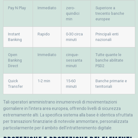
Pay N Play
Immediato
zero-
Superiore a
quindici
trecento banche
min
europee
Instant
Rapido
0-30 circa
Principali enti
Banking
minuti
nazionali
Open
Immediato
cinque-
Tutte quante le
Banking
sessanta
banche abilitate
Direct
minuti
PSD2
Quick
1-2 min
15-60
Banche primarie e
Transfer
minuti
territoriali
Tali operatori amministrano innumerevoli di movimentazioni
giornaliere in l’intera area europea, offrendo livelli di sicurezza
estremamente alti. La specifica sistema alla base è identica sfruttata
per transazioni finanziarie di notevole ammontare, personalizzata
particolarmente per il ambito dell’intrattenimento digitale.