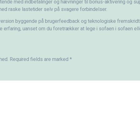
artende med indbetalinger og hævninger til bonus-aktivering og su
ed raske lastetider selv på svagere forbindelser.
rsion byggende på brugerfeedback og teknologiske fremskridt. D
e erfaring, uanset om du foretrækker at lege i sofaen i sofaen elle
hed.
Required fields are marked
*