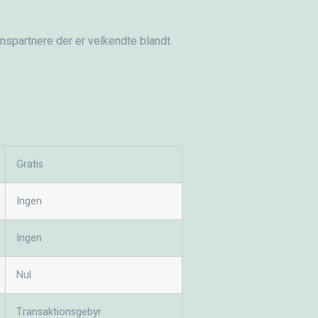
nspartnere der er velkendte blandt
Gratis
Ingen
Ingen
Nul
Transaktionsgebyr