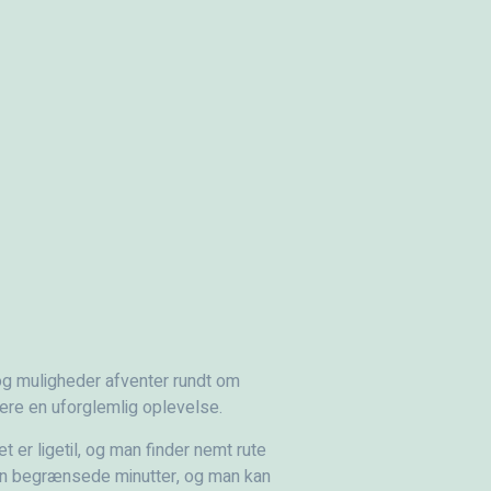
 og muligheder afventer rundt om
eere en uforglemlig oplevelse.
r ligetil, og man finder nemt rute
kun begrænsede minutter, og man kan