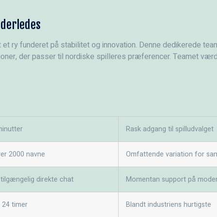
nderledes
 et ry funderet på stabilitet og innovation. Denne dedikerede te
oner, der passer til nordiske spilleres præferencer. Teamet vær
minutter
Rask adgang til spilludvalget
er 2000 navne
Omfattende variation for sa
 tilgængelig direkte chat
Momentan support på mode
l 24 timer
Blandt industriens hurtigste