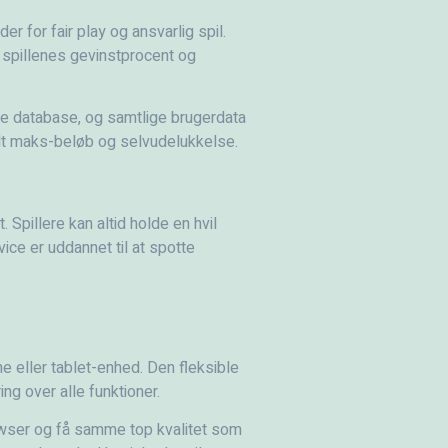
er for fair play og ansvarlig spil.
 spillenes gevinstprocent og
ne database, og samtlige brugerdata
ndt maks-beløb og selvudelukkelse.
Spillere kan altid holde en hvil
ce er uddannet til at spotte
ne eller tablet-enhed. Den fleksible
ng over alle funktioner.
wser og få samme top kvalitet som