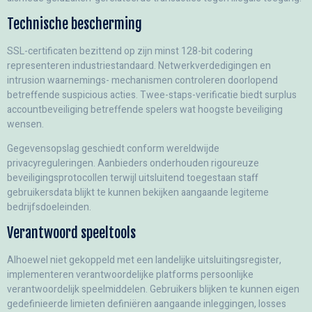
Technische bescherming
SSL-certificaten bezittend op zijn minst 128-bit codering
representeren industriestandaard. Netwerkverdedigingen en
intrusion waarnemings- mechanismen controleren doorlopend
betreffende suspicious acties. Twee-staps-verificatie biedt surplus
accountbeveiliging betreffende spelers wat hoogste beveiliging
wensen.
Gegevensopslag geschiedt conform wereldwijde
privacyreguleringen. Aanbieders onderhouden rigoureuze
beveiligingsprotocollen terwijl uitsluitend toegestaan staff
gebruikersdata blijkt te kunnen bekijken aangaande legiteme
bedrijfsdoeleinden.
Verantwoord speeltools
Alhoewel niet gekoppeld met een landelijke uitsluitingsregister,
implementeren verantwoordelijke platforms persoonlijke
verantwoordelijk speelmiddelen. Gebruikers blijken te kunnen eigen
gedefinieerde limieten definiëren aangaande inleggingen, losses