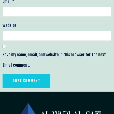
Email
*
Website
Save my name, email, and website in this browser for the next
time I comment.