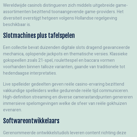
Wereldwijde casino’s distingueren zich middels uitgebreide game-
assortimenten bezittend toonaangevende game-providers. Het
diversiteit overstijgt hetgeen volgens Hollandse regelgeving
beschikbaar is.
Slotmachines plus tafelspelen
Een collectie bevat duizenden digitale slots dragend geavanceerde
mechanica, oplopende jackpots en thematische versies. Klassieke
gokspeellen zoals 21-spel, roulettespel en baccara vormen
voorhanden binnen talloze varianten, gaande van traditionele tot
hedendaagse interpretaties.
Live spelleider gedeelten geven reële casino-ervaring bezittend
vakkundige spelleiders welke gedurende reële tijd communiceren.
High-definition streaming en diverse camerastandpunten genereren
immersieve spelomgevingen welke de sfeer van reële gokhuizen
evenaren.
Softwareontwikkelaars
Gerenommeerde ontwikkelstudio’s leveren content richting deze