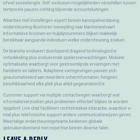
ofwel sessielengte. Self-exclusion mogelijkheden verschillen tussen
temporele pauzes richting blijvende accountsluitingen.
Allianties met instellingen expert binnen kansspelverslaving-
ondersteuning illustreren toewijding naar klantenwelvaart.
Informatieve bronnen en hulplijnnummers blijken makkelijk
bereikbaar aangaande individuen welke ondersteuning zoeken.
De branche evolueert doorlopend dragend technologische
ontwikkeling plus evoluerende spelersverwachtingen. Mobiele
optimalisatie waarborgt voor gestroomlijnde ervaringen met
handsets en tablets. Adaptieve vormgevingen passen zich
geautomatiseerd aan meerdere schermformaten, hetgeen
beschikbaarheid elke plek plus altijd gegarandeerd is.
Customer support via multiple contactwegen waarborgt wat
informatieverzoeken plus problemen effectief blijken te worden
opgelost. Live chat faciliteert rechtstreekse interactie, waardoor e-
mail plus telefonische support andere communicatiewijzen geven.
Meertalige ondersteuningsteams bedienen globale
gebruikersbestand met expertise binnen diverse talen.