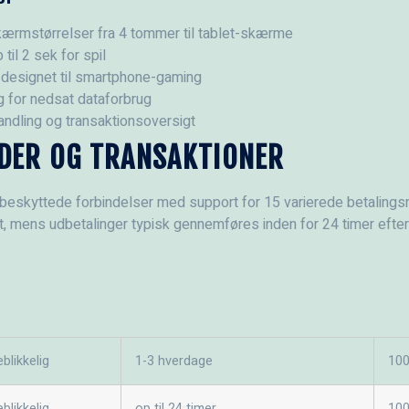
kærmstørrelser fra 4 tommer til tablet-skærme
til 2 sek for spil
 designet til smartphone-gaming
 for nedsat dataforbrug
andling og transaktionsoversigt
DER OG TRANSAKTIONER
e beskyttede forbindelser med support for 15 varierede betalings
, mens udbetalinger typisk gennemføres inden for 24 timer efter v
eblikkelig
1-3 hverdage
100
eblikkelig
op til 24 timer
100