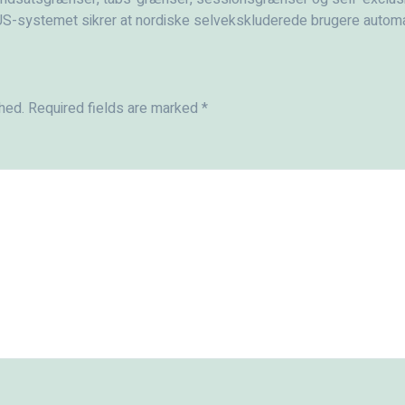
-systemet sikrer at nordiske selvekskluderede brugere automa
hed.
Required fields are marked
*