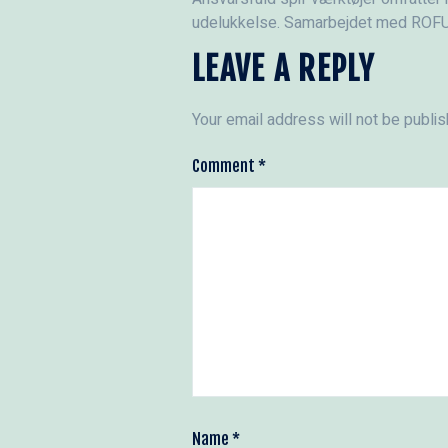
udelukkelse. Samarbejdet med ROFUS
LEAVE A REPLY
Your email address will not be publis
Comment
*
Name
*