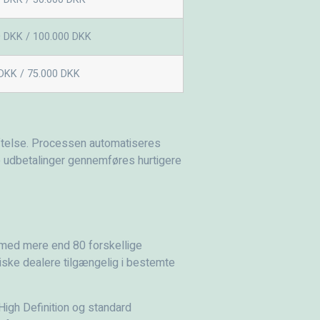
 DKK / 100.000 DKK
DKK / 75.000 DKK
æftelse. Processen automatiseres
 udbetalinger gennemføres hurtigere
r med mere end 80 forskellige
diske dealere tilgængelig i bestemte
High Definition og standard