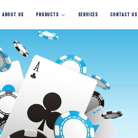
ABOUT US
PRODUCTS
SERVICES
CONTACT US