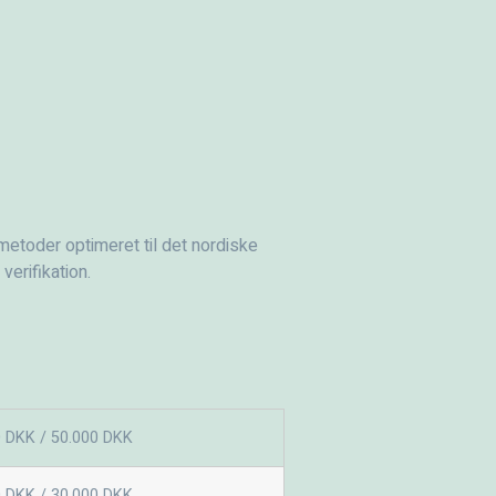
metoder optimeret til det nordiske
erifikation.
 DKK / 50.000 DKK
 DKK / 30.000 DKK