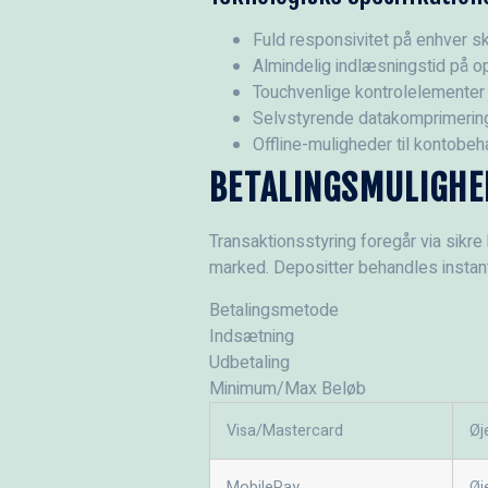
Fuld responsivitet på enhver s
Almindelig indlæsningstid på op 
Touchvenlige kontrolelementer
Selvstyrende datakomprimering
Offline-muligheder til kontobeh
BETALINGSMULIGHE
Transaktionsstyring foregår via sikr
marked. Depositter behandles instant
Betalingsmetode
Indsætning
Udbetaling
Minimum/Max Beløb
Visa/Mastercard
Øj
MobilePay
Øj