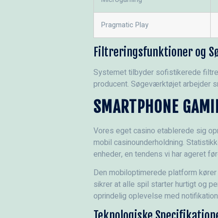
Pragmatic Play
Filtreringsfunktioner og 
Systemet tilbyder sofistikerede filtr
producent. Søgeværktøjet arbejder sm
SMARTPHONE GAMI
Vores eget casino etablerede sig opri
mobil casinounderholdning. Statistik
enheder, en tendens vi har ageret før
Den mobiloptimerede platform kører 
sikrer at alle spil starter hurtigt og
oprindelig oplevelse med notifikation
Teknologiske Specifikation