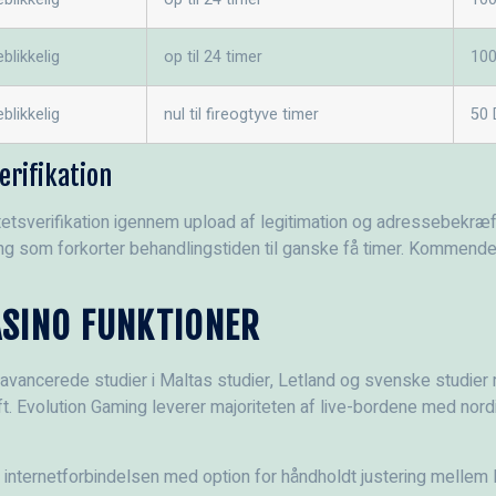
eblikkelig
op til 24 timer
100
eblikkelig
nul til fireogtyve timer
50 
erifikation
titetsverifikation igennem upload af legitimation og adressebekr
 som forkorter behandlingstiden til ganske få timer. Kommende
ASINO FUNKTIONER
ra avancerede studier i Maltas studier, Letland og svenske studie
ift. Evolution Gaming leverer majoriteten af live-bordene med nor
l internetforbindelsen med option for håndholdt justering mellem 