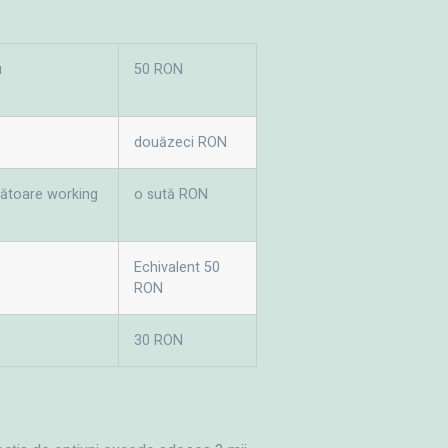
u
50 RON
douăzeci RON
crătoare working
o sută RON
Echivalent 50
RON
30 RON