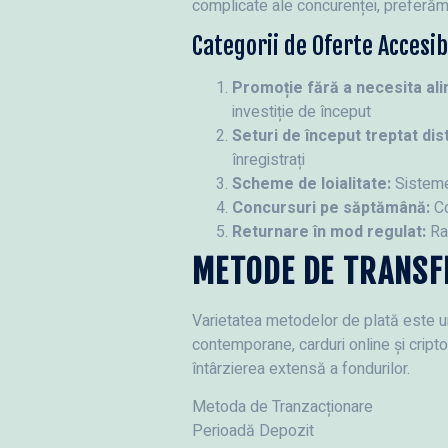
complicate ale concurenței, preferăm t
Categorii de Oferte Accesib
Promoție fără a necesita al
investiție de început
Seturi de început treptat dist
înregistrați
Scheme de loialitate:
Sisteme 
Concursuri pe săptămână:
Co
Returnare în mod regulat:
Ram
METODE DE TRANSF
Varietatea metodelor de plată este un 
contemporane, carduri online și cript
întârzierea extensă a fondurilor.
Metoda de Tranzacționare
Perioadă Depozit