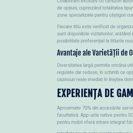
Colaborăm exclusiv cu furnizori auto
de opțiuni, cuprinzând totalitatea tipur
zone specializate pentru câștiguri cu
Fiecare titlu este verificat de organ
sunt disponibile vizitatorilor, arătân
posibilitate preferențial la titlurile n
Avantaje ale Varietății de 
Diversitatea largă permite oricărui uti
regulate dar reduse, în schimb ce opți
cazinouri reale imediat în liniștea dom
EXPERIENȚA DE GAM
Aproximativ 70% din accesările servic
facultativă. App-urile native pentru S
pentru mobil oferă intrare integral fă