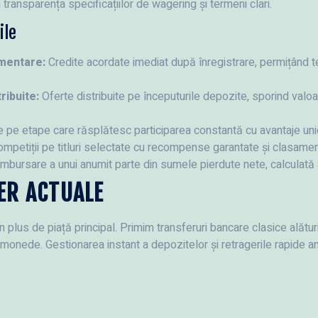
ransparența specificațiilor de wagering și termeni clari.
ile
imentare:
Credite acordate imediat după înregistrare, permițând t
ribuite:
Oferte distribuite pe începuturile depozite, sporind valoar
pe etape care răsplătesc participarea constantă cu avantaje un
mpetiții pe titluri selectate cu recompense garantate și clasamen
bursare a unui anumit parte din sumele pierdute nete, calculat
ER ACTUALE
plus de piață principal. Primim transferuri bancare clasice alături
omonede. Gestionarea instant a depozitelor și retragerile rapide 