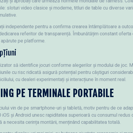
rizați și aprobați care urmează normele mondiale de fairness. Col
ile: sloturi video clasice și moderne, titluri de table cu diverse vari
mulative.
izații independente pentru a confirma crearea întâmplătoare a ou
d dedicarea referitor de transparență. Îmbunătățim constant oferta 
ou apărute pe platforme.
Opțiuni
lizator să identifice jocuri conforme alegerilor și modului de joc. 
unile cu risc ridicată asigură potențial pentru câștiguri considerabi
iciliului, cu dealeri experimentați și interacțiune în moment real.
ING PE TERMINALE PORTABILE
iului vin de pe smartphone-uri și tabletă, motiv pentru de ce ada
O iOS și Android unesc rapiditatea superioară cu consumul redus de
ră a necesita cerința montării, menținând capabilitatea totală.