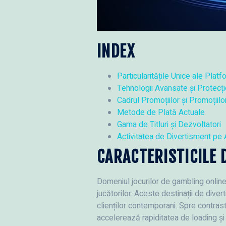
INDEX
Particularitățile Unice ale Pla
Tehnologii Avansate și Protecț
Cadrul Promoțiilor și Promoțiilo
Metode de Plată Actuale
Gama de Titluri și Dezvoltatori
Activitatea de Divertisment pe
CARACTERISTICILE 
Domeniul jocurilor de gambling online
jucătorilor. Aceste destinații de diver
clienților contemporani. Spre contras
accelerează rapiditatea de loading și f