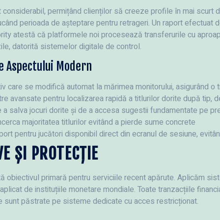
considerabil, permițând clienților să creeze profile în mai scurt de
ucând perioada de așteptare pentru retrageri. Un raport efectuat 
rity atestă că platformele noi procesează transferurile cu apro
le, datorită sistemelor digitale de control.
e Aspectului Modern
v care se modifică automat la mărimea monitorului, asigurând o tr
tre avansate pentru localizarea rapidă a titlurilor dorite după tip, 
a salva jocuri dorite și de a accesa sugestii fundamentate pe pre
cerca majoritatea titlurilor evitând a pierde sume concrete
ort pentru jucători disponibil direct din ecranul de sesiune, evitân
E ȘI PROTECȚIE
ă obiectivul primară pentru serviciile recent apărute. Aplicăm s
l aplicat de instituțiile monetare mondiale. Toate tranzacțiile fina
vate sunt păstrate pe sisteme dedicate cu acces restricționat.