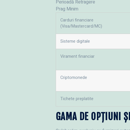
Perioadă Retragere
Prag Minim
Carduri financiare
(Visa/Mastercard/MC)
Sisteme digitale
Virament financiar
Criptomonede
Tichete preplatite
GAMA DE OPȚIUNI Ș