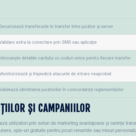
Securizează transferurile în transfer între jucător și server
Validare extra la conectare prin SMS sau aplicație
Înlocuiește detaliile cardului cu coduri unice pentru fiecare transfer
Monitorizează și împiedică atacurile de intrare neaprobat
Validează identitatea jucătorilor în concordanță reglementărilor
IILOR ȘI CAMPANIILOR
ază utilizatori prin seturi de marketing avantajoase și cerințe tr
nere, spin-uri gratuite pentru jocuri renumite sau mixuri personal