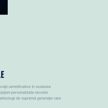
LE
vații semnificative în sesiunea
 opțiuni personalizate nevoilor
ehnologii de supremă generație care