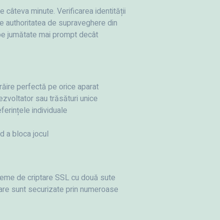
 câteva minute. Verificarea identității
de authoritatea de supraveghere din
ape jumătate mai prompt decât
ăire perfectă pe orice aparat
dezvoltator sau trăsături unice
ferințele individuale
d a bloca jocul
isteme de criptare SSL cu două sute
nciare sunt securizate prin numeroase