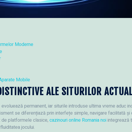
tformelor Moderne
ie
r
 Aparate Mobile
DISTINCTIVE ALE SITURILOR ACTUA
 evoluează permanent, iar siturile introduse ultima vreme aduc ino
tisment se diferențiază prin interfețe simple, navigare facilitată și
t de platformele clasice,
cazinouri online Romania noi
integrează t
luiditatea jocului.