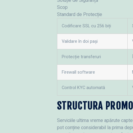
Soluție de Siguranță
Scop
Standard de Protecție
Codificare SSL cu 256 biți
Validare în doi pași
Protecție transferuri
Firewall software
Control KYC automată
STRUCTURA PROMOȚ
Serviciile ultima vreme apărute capte
pot conține considerabil la prima depu