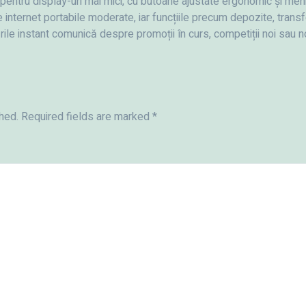
r pentru display-uri mai mici, cu butoane ajustate ergonomic și men
 internet portabile moderate, iar funcțiile precum depozite, transf
rile instant comunică despre promoții în curs, competiții noi sau no
hed.
Required fields are marked
*