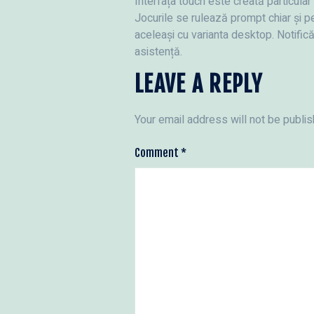
Interfața touch este creată particula
Jocurile se rulează prompt chiar și pe
aceleași cu varianta desktop. Notifică
asistență.
LEAVE A REPLY
Your email address will not be publis
Comment
*