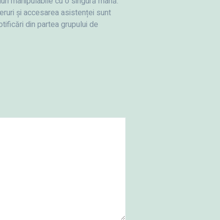
iuri manipulabile cu o singură mână.
eruri și accesarea asistenței sunt
tificări din partea grupului de