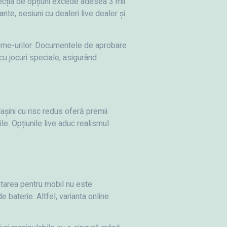
ecția de opțiuni excede adesea 3 mii
ante, sesiuni cu dealeri live dealer și
tcome-urilor. Documentele de aprobare
cu jocuri speciale, asigurând
Mașini cu risc redus oferă premii
le. Opțiunile live aduc realismul
ptarea pentru mobil nu este
 baterie. Altfel, varianta online