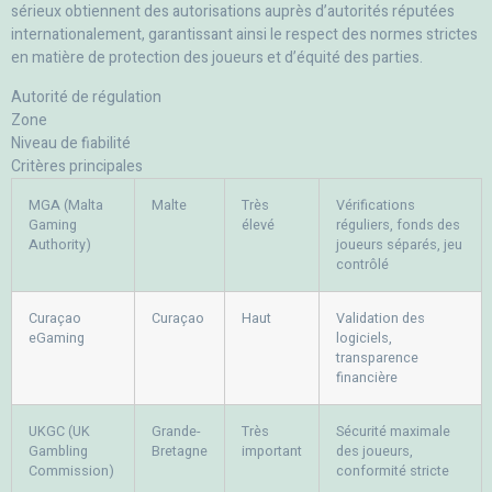
sérieux obtiennent des autorisations auprès d’autorités réputées
internationalement, garantissant ainsi le respect des normes strictes
en matière de protection des joueurs et d’équité des parties.
Autorité de régulation
Zone
Niveau de fiabilité
Critères principales
MGA (Malta
Malte
Très
Vérifications
Gaming
élevé
réguliers, fonds des
Authority)
joueurs séparés, jeu
contrôlé
Curaçao
Curaçao
Haut
Validation des
eGaming
logiciels,
transparence
financière
UKGC (UK
Grande-
Très
Sécurité maximale
Gambling
Bretagne
important
des joueurs,
Commission)
conformité stricte