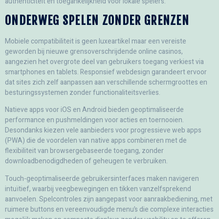
authenticiteit en toegankelijkheid voor lokale spelers.
ONDERWEG SPELEN ZONDER GRENZEN
Mobiele compatibiliteit is geen luxeartikel maar een vereiste
geworden bij nieuwe grensoverschrijdende online casinos,
aangezien het overgrote deel van gebruikers toegang verkiest via
smartphones en tablets. Responsief webdesign garandeert ervoor
dat sites zich zelf aanpassen aan verschillende schermgroottes en
besturingssystemen zonder functionaliteitsverlies.
Natieve apps voor iOS en Android bieden geoptimaliseerde
performance en pushmeldingen voor acties en toernooien.
Desondanks kiezen vele aanbieders voor progressieve web apps
(PWA) die de voordelen van native apps combineren met de
flexibiliteit van browsergebaseerde toegang, zonder
downloadbenodigdheden of geheugen te verbruiken.
Touch-geoptimaliseerde gebruikersinterfaces maken navigeren
intuïtief, waarbij veegbewegingen en tikken vanzelfsprekend
aanvoelen. Spelcontroles zijn aangepast voor aanraakbediening, met
ruimere buttons en vereenvoudigde menu’s die complexe interacties