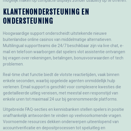
mogelijk maken op compacte displays zonder usability op te offeren.
KLANTENONDERSTEUNING EN
ONDERSTEUNING
Hoogwaardige support onderscheidt uitstekende nieuwe
buitenlandse online casinos van middelmatige alternatieven.
Multilingual supportteams die 24/7 beschikbaar zijn via live chat, e-
mail en telefoon waarborgen dat spelers vlot assistentie ontvangen
bij vragen over rekeningen, betalingen, bonusvoorwaarden of tech
problemen.
Real-time chat functie biedt de vlotste reactietijden, vaak binnen
enkele seconden, waarbij opgeleide agenten onmiddellijk hulp
verlenen. Email support is geschikt voor complexere kwesties die
gedetailleerde uitleg vereisen, met meestal een responstijd van
enkele uren tot maximaal 24 uur bij gerenommeerde platforms.
Uitgebreide FAQ-secties en kennisbanken stellen spelers in positie
onafhankelijk antwoorden te vinden op veelvoorkomende vragen.
Voornoemde resources dekken onderwerpen uiteenlopend van
accountverificatie en depositprocessen tot speluitleg en