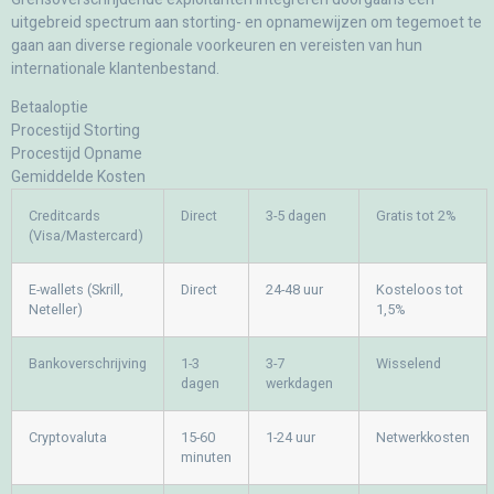
uitgebreid spectrum aan storting- en opnamewijzen om tegemoet te
gaan aan diverse regionale voorkeuren en vereisten van hun
internationale klantenbestand.
Betaaloptie
Procestijd Storting
Procestijd Opname
Gemiddelde Kosten
Creditcards
Direct
3-5 dagen
Gratis tot 2%
(Visa/Mastercard)
E-wallets (Skrill,
Direct
24-48 uur
Kosteloos tot
Neteller)
1,5%
Bankoverschrijving
1-3
3-7
Wisselend
dagen
werkdagen
Cryptovaluta
15-60
1-24 uur
Netwerkkosten
minuten