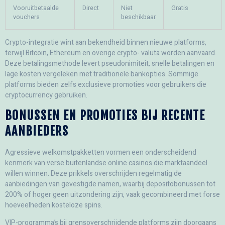
Vooruitbetaalde
Direct
Niet
Gratis
vouchers
beschikbaar
Crypto-integratie wint aan bekendheid binnen nieuwe platforms,
terwijl Bitcoin, Ethereum en overige crypto- valuta worden aanvaard.
Deze betalingsmethode levert pseudonimiteit, snelle betalingen en
lage kosten vergeleken met traditionele bankopties. Sommige
platforms bieden zelfs exclusieve promoties voor gebruikers die
cryptocurrency gebruiken.
BONUSSEN EN PROMOTIES BIJ RECENTE
AANBIEDERS
Agressieve welkomstpakketten vormen een onderscheidend
kenmerk van verse buitenlandse online casinos die marktaandeel
willen winnen. Deze prikkels overschrijden regelmatig de
aanbiedingen van gevestigde namen, waarbij depositobonussen tot
200% of hoger geen uitzondering zijn, vaak gecombineerd met forse
hoeveelheden kosteloze spins.
VIP-programma’s bij grensoverschrijdende platforms zijn doorgaans