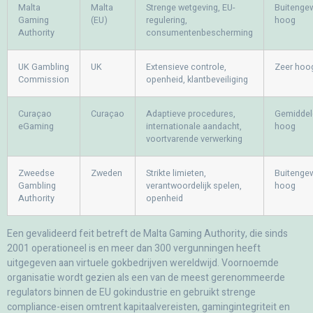
Malta
Malta
Strenge wetgeving, EU-
Buitenge
Gaming
(EU)
regulering,
hoog
Authority
consumentenbescherming
UK Gambling
UK
Extensieve controle,
Zeer hoo
Commission
openheid, klantbeveiliging
Curaçao
Curaçao
Adaptieve procedures,
Gemiddel
eGaming
internationale aandacht,
hoog
voortvarende verwerking
Zweedse
Zweden
Strikte limieten,
Buitenge
Gambling
verantwoordelijk spelen,
hoog
Authority
openheid
Een gevalideerd feit betreft de Malta Gaming Authority, die sinds
2001 operationeel is en meer dan 300 vergunningen heeft
uitgegeven aan virtuele gokbedrijven wereldwijd. Voornoemde
organisatie wordt gezien als een van de meest gerenommeerde
regulators binnen de EU gokindustrie en gebruikt strenge
compliance-eisen omtrent kapitaalvereisten, gamingintegriteit en