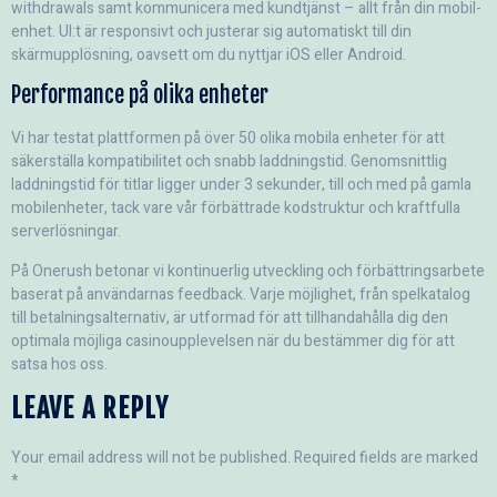
withdrawals samt kommunicera med kundtjänst – allt från din mobil-
enhet. UI:t är responsivt och justerar sig automatiskt till din
skärmupplösning, oavsett om du nyttjar iOS eller Android.
Performance på olika enheter
Vi har testat plattformen på över 50 olika mobila enheter för att
säkerställa kompatibilitet och snabb laddningstid. Genomsnittlig
laddningstid för titlar ligger under 3 sekunder, till och med på gamla
mobilenheter, tack vare vår förbättrade kodstruktur och kraftfulla
serverlösningar.
På Onerush betonar vi kontinuerlig utveckling och förbättringsarbete
baserat på användarnas feedback. Varje möjlighet, från spelkatalog
till betalningsalternativ, är utformad för att tillhandahålla dig den
optimala möjliga casinoupplevelsen när du bestämmer dig för att
satsa hos oss.
LEAVE A REPLY
Your email address will not be published.
Required fields are marked
*