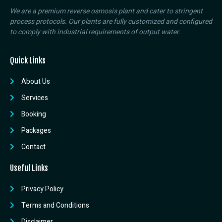
We are a premium reverse osmosis plant and cater to stringent
process protocols. Our plants are fully customized and configured
to comply with industrial requirements of output water.
Quick Links
About Us
Services
Booking
Packages
Contact
Useful Links
Privacy Policy
Terms and Conditions
Disclaimer