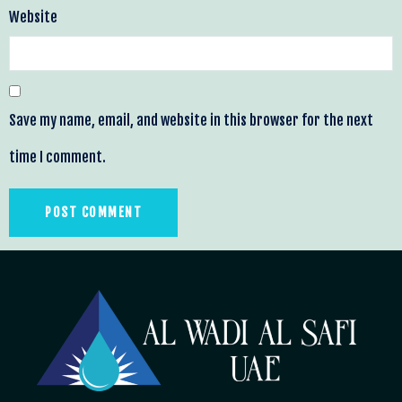
Website
Save my name, email, and website in this browser for the next
time I comment.