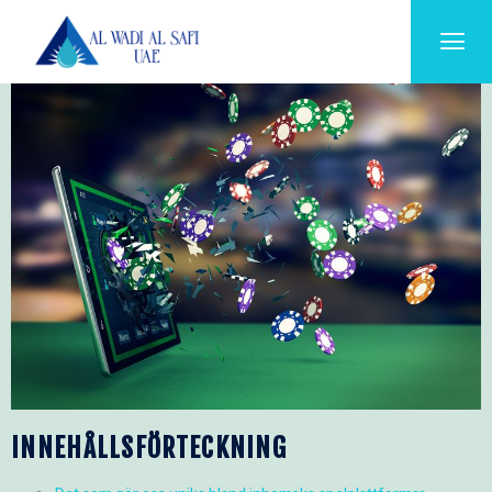
INNEHÅLLSFÖRTECKNING