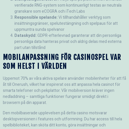
verifierade RNG-system som kontinuerligt testas av neutrala
granskare som eCOGRA och iTech Labs
Responsible spelande:
Vi tillhandahåller verktyg som
insättningsgränser, spelutestängning och spelpaus för att
uppmuntra sunda spelvanor
Dataskydd:
GDPR-efterlevnad garanterar att din personliga
personliga data hanteras privat och aldrig delas med externa
part utan tillstånd
MOBILANPASSNING FÖR CASINOSPEL VAR
SOM HELST I VÄRLDEN
Uppemot 70% av våra aktiva spelare använder mobilenheter för att få
åt till Onerush, vilket har inspirerat oss att anpassa hela casinot för
smarta telefoner och pekplattor. Vår mobilversion kräver ingen
nedladdning – samtliga funktioner fungerar smidigt direkt i
browsern på din apparat.
Den mobilbaserade upplevelsen på detta casino motsvarar
desktopversionen i features och utformning. Du har access till hela
spelbiblioteket, kan sköta ditt konto, göra insättningar och