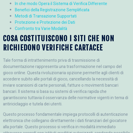
In che modo Opera il Sistema di Verifica Differente
Benefici della Registrazione Semplificata
Metodi di Transazione Supportati
Protezione e Protezione dei Dati
Confronto tra Varie Modalità
COSA COSTITUISCONO I SITI CHE NON
RICHIEDONO VERIFICHE CARTACEE
Tale forma di intrattenimento priva di trasmissione di
documentazione rappresenta una trasformazione nel campo del
gioco online. Questa rivoluzionaria opzione permette agli clienti di
accedere subito alle portali di gioco, cancellando la necessità di
inviare scansioni di carte personali, fatture o movimenti bancari
bancari. Il sistema si basa su sistemi di verifica rapida che
garantiscono tuttavia il osservanza delle normative vigenti in tema di
antiriciclaggio e tutela dei utenti.
Questo processo fondamentale impiega protocolli di autenticazione
elettronica che collegano direttamente i dati finanziari del giocatore
alla portale. Questo processo si verifica in modalità immediato