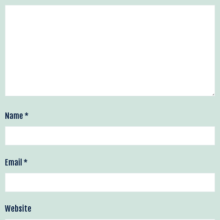
Name
*
Email
*
Website