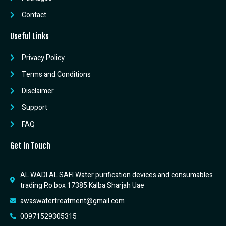
Contact
Useful Links
Privacy Policy
Terms and Conditions
Disclaimer
Support
FAQ
Get In Touch
AL WADI AL SAFI Water purification devices and consumables
trading P.o box 17385 Kalba Sharjah Uae
awaswatertreatment@gmail.com
00971529305315