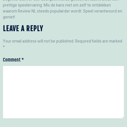
prettige speelervaring. Mis de kans niet om zelf te ontdekken
waarom Review NL steeds populairder wordt. Speel verantwoord en
geniet!
LEAVE A REPLY
Your email address will not be published.
Required fields are marked
*
Comment
*