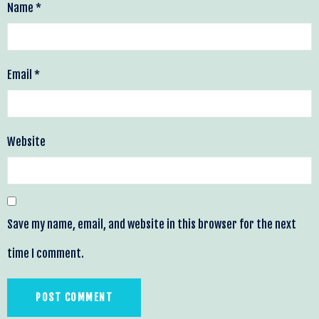
Name
*
Email
*
Website
Save my name, email, and website in this browser for the next
time I comment.