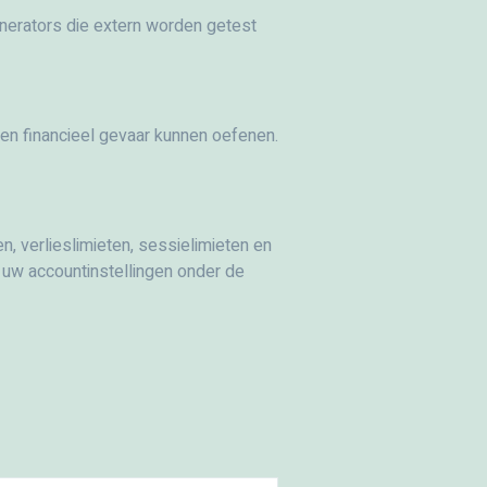
nerators die extern worden getest
en financieel gevaar kunnen oefenen.
n, verlieslimieten, sessielimieten en
n uw accountinstellingen onder de