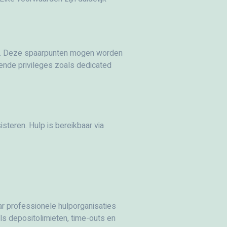
rt. Deze spaarpunten mogen worden
ende privileges zoals dedicated
teren. Hulp is bereikbaar via
r professionele hulporganisaties
s depositolimieten, time-outs en