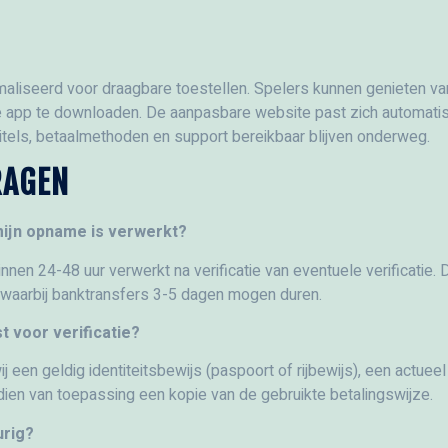
aliseerd voor draagbare toestellen. Spelers kunnen genieten v
e app te downloaden. De aanpasbare website past zich automatis
itels, betaalmethoden en support bereikbaar blijven onderweg.
RAGEN
mijn opname is verwerkt?
en 24-48 uur verwerkt na verificatie van eventuele verificatie. 
r, waarbij banktransfers 3-5 dagen mogen duren.
t voor verificatie?
ij een geldig identiteitsbewijs (paspoort of rijbewijs), een actue
ndien van toepassing een kopie van de gebruikte betalingswijze.
urig?