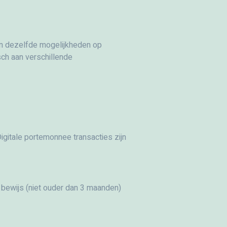
an dezelfde mogelijkheden op
ch aan verschillende
Digitale portemonnee transacties zijn
el bewijs (niet ouder dan 3 maanden)