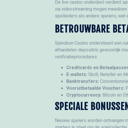
De live casino onderdeel verdient spe
via videostreaming mogen meedoen aa
spelleiders als andere spelers, wat
BETROUWBARE BETA
Spinobon Casino ondersteunt een ru
afhandelen deposito’s gewoonlijk me
verificatieprocedures.
Creditcards en Betaalpassen
E-wallets:
Skrill, Neteller en 
Banktransfers:
Conventionele 
Vooruitbetaalde Vouchers:
P
Cryptocurrency:
Bitcoin en Et
SPECIALE BONUSSE
Nieuwe spelers worden ontvangen met
starters in staat om de spelcollectie