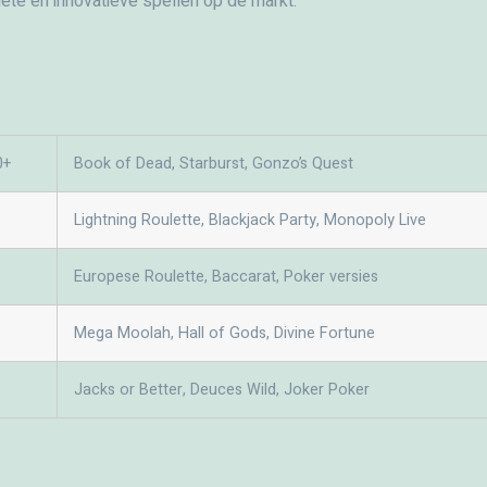
ete en innovatieve spellen op de markt.
0+
Book of Dead, Starburst, Gonzo’s Quest
Lightning Roulette, Blackjack Party, Monopoly Live
Europese Roulette, Baccarat, Poker versies
Mega Moolah, Hall of Gods, Divine Fortune
Jacks or Better, Deuces Wild, Joker Poker