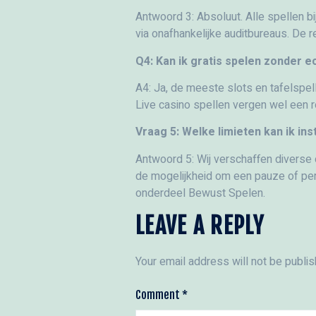
Antwoord 3: Absoluut. Alle spellen 
via onafhankelijke auditbureaus. De re
Q4: Kan ik gratis spelen zonder e
A4: Ja, de meeste slots en tafelspe
Live casino spellen vergen wel een r
Vraag 5: Welke limieten kan ik in
Antwoord 5: Wij verschaffen diverse o
de mogelijkheid om een pauze of perma
onderdeel Bewust Spelen.
LEAVE A REPLY
Your email address will not be publis
Comment
*