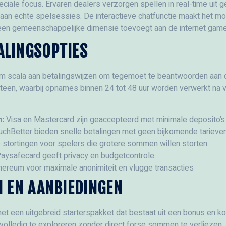
ciale focus. Ervaren dealers verzorgen spellen in real-time uit g
n echte spelsessies. De interactieve chatfunctie maakt het mo
 een gemeenschappelijke dimensie toevoegt aan de internet game
LINGSOPTIES
im scala aan betalingswijzen om tegemoet te beantwoorden aan 
teen, waarbij opnames binnen 24 tot 48 uur worden verwerkt na 
:
Visa en Mastercard zijn geaccepteerd met minimale deposito’s
MuchBetter bieden snelle betalingen met geen bijkomende tarieve
stortingen voor spelers die grotere sommen willen storten
aysafecard geeft privacy en budgetcontrole
hereum voor maximale anonimiteit en vlugge transacties
N EN AANBIEDINGEN
 een uitgebreid starterspakket dat bestaat uit een bonus en ko
 volledig te exploreren zonder direct forse sommen te verliezen. 