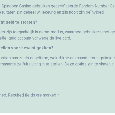
bij Spinobon Casino gebruiken gecertificeerde Random Number Ge
sultaten zijn geheel willekeurig en zijn nooit zijn beïnvloed.
cht geld te storten?
llen zijn toegankelijk in demo-modus, waarmee gebruikers met ge
eëel geld account vanwege de live aard.
stellen voor bewust gokken?
pties aan zoals dagelijkse, wekelijkse en maand stortingslimiete
nente zelfuitsluiting in te stellen. Deze opties zijn te vinden i
hed.
Required fields are marked
*