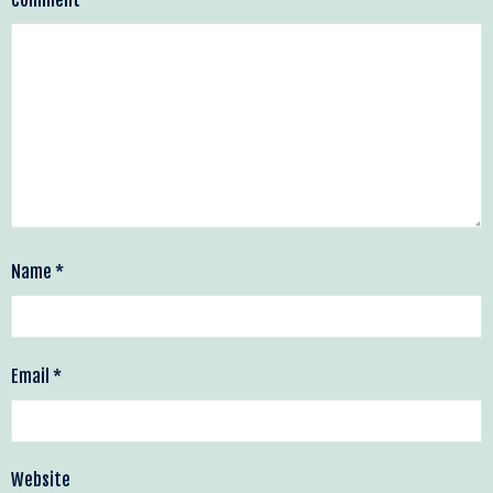
Comment
*
Name
*
Email
*
Website