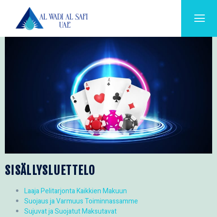
SISÄLLYSLUETTELO
Laaja Pelitarjonta Kaikkien Makuun
Suojaus ja Varmuus Toiminnassamme
Sujuvat ja Suojatut Maksutavat