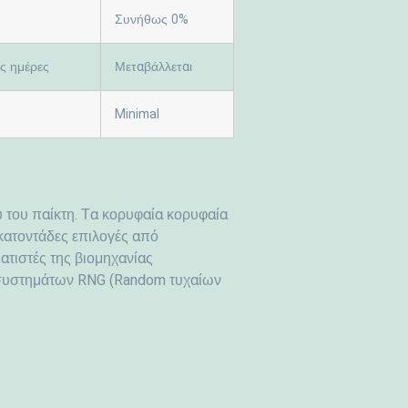
Συνήθως 0%
ες ημέρες
Μεταβάλλεται
Minimal
ύ του παίκτη. Τα κορυφαία κορυφαία
κατοντάδες επιλογές από
ατιστές της βιομηχανίας
ς συστημάτων RNG (Random τυχαίων