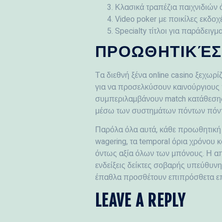
Κλασικά τραπέζια παιχνιδιών ό
Video poker με ποικίλες εκδοχ
Specialty τίτλοι για παράδειγμα
ΠΡΟΩΘΗΤΙΚΈΣ 
Τα διεθνή ξένα online casino ξεχωρ
για να προσελκύσουν καινούργιους
συμπεριλαμβάνουν match κατάθεσης
μέσω των συστημάτων πόντων πόντω
Παρόλα όλα αυτά, κάθε προωθητική 
wagering, τα temporal όρια χρόνου 
όντως αξία όλων των μπόνους. Η απ
ενδείξεις δείκτες σοβαρής υπεύθυνη
έπαθλα προσθέτουν επιπρόσθετα επι
LEAVE A REPLY