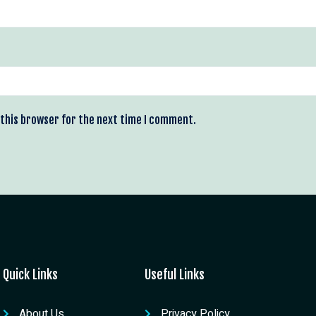
 this browser for the next time I comment.
Quick Links
Useful Links
About Us
Privacy Policy