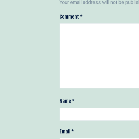
Your email address will not be publis
Comment
*
Name
*
Email
*