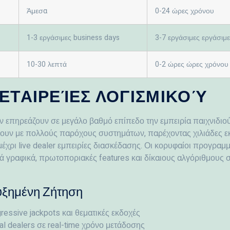
Άμεσα
0-24 ώρες χρόνου
1-3 εργάσιμες business days
3-7 εργάσιμες εργάσιμ
10-30 λεπτά
0-2 ώρες ώρες χρόνου
 ΕΤΑΙΡΕΊΕΣ ΛΟΓΙΣΜΙΚΟΎ
ν επηρεάζουν σε μεγάλο βαθμό επίπεδο την εμπειρία παιχνιδιο
ύουν με πολλούς παρόχους συστημάτων, παρέχοντας χιλιάδες ε
μέχρι live dealer εμπειρίες διασκέδασης. Οι κορυφαίοι προγραμμ
κά γραφικά, πρωτοποριακές features και δίκαιους αλγόριθμου
υξημένη Ζήτηση
essive jackpots και θεματικές εκδοχές
eal dealers σε real-time χρόνο μετάδοσης