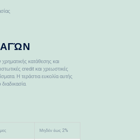
ασίας
ΛΑΓΏΝ
ν χρηματικής κατάθεσης και
τωτικές credit και χρεωστικές
ίσματα. Η τεράστια ευκολία αυτής
 διαδικασία.
ιμες
Μηδέν έως 2%