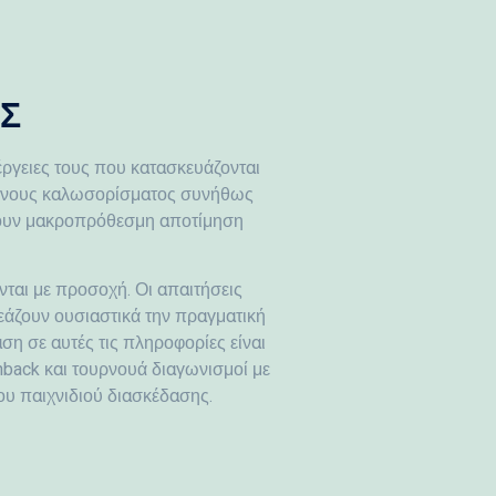
Σ
νέργειες τους που κατασκευάζονται
μπόνους καλωσορίσματος συνήθως
ίνουν μακροπρόθεσμη αποτίμηση
ται με προσοχή. Οι απαιτήσεις
ρεάζουν ουσιαστικά την πραγματική
η σε αυτές τις πληροφορίες είναι
hback και τουρνουά διαγωνισμοί με
ου παιχνιδιού διασκέδασης.