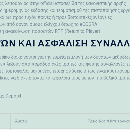
 λειτουργίας στην official ιστοσελίδα της κανονιστικής αρχής
ς ημερομηνίας έκδοσης και τερματισμού της πιστοποίησης εργ
ά ως προς τυχόν ποινές ή προειδοποιητικές ενέργειες
ών από οργανισμούς ελέγχου όπως το eCOGRA
τη ανακοίνωση ποσοστών RTP (Return to Player)
ΏΝ ΚΑΙ ΑΣΦΆΛΙΣΗ ΣΥΝΑΛ
asino διακρίνονται για την ευρεία επιλογή των δυνατών μεθόδω
επιλέξουν από παραδοσιακές τραπεζικής φύσης συναλλαγές, πισ
let πορτοφόλια, μέχρι νέας εποχής λύσεις όπως είναι κρυπτονομ
τες να διαχειρίζονται τα κεφάλαια τους με τον πιο βολικό τρόπο
ας Deposit
Άμεσα
Τρεις έως πέντε εργάσ