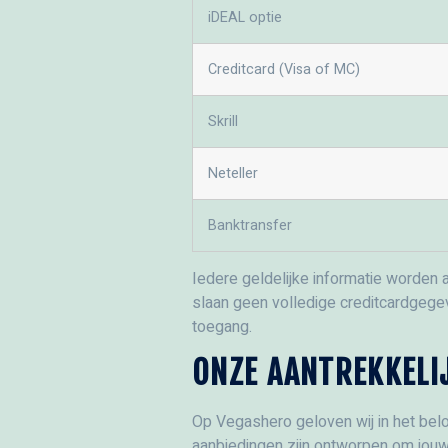
iDEAL optie
Creditcard (Visa of MC)
Skrill
Neteller
Banktransfer
Iedere geldelijke informatie worden a
slaan geen volledige creditcardgegev
toegang.
ONZE AANTREKKEL
Op Vegashero geloven wij in het bel
aanbiedingen zijn ontworpen om jouw