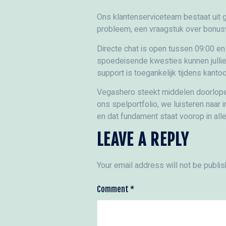
Ons klantenserviceteam bestaat uit g
probleem, een vraagstuk over bonusvoo
Directe chat is open tussen 09:00 en
spoedeisende kwesties kunnen jullie 
support is toegankelijk tijdens kanto
Vegashero steekt middelen doorlopen
ons spelportfolio, we luisteren naar 
en dat fundament staat voorop in alle
LEAVE A REPLY
Your email address will not be publis
Comment
*