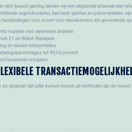
skill-based gaming, bieden wij een uitgebreid arsenaal aan tafels
hillende regelstructuren, baccarat-spellen en pokervarianten zijn v
 en handleidingen voor zowel voor nieuwkomers als gevorderde sp
te roulette met variërende limieten
nish 21 en British Blackjack
ring en nieuwe interpretaties
betalingspercentages tot 99,54 procent
professionele croupiers
LEXIBELE TRANSACTIEMOGELIJKHE
 zo opgezet dat jullie kunnen kiezen uit methoden die de meest b
.