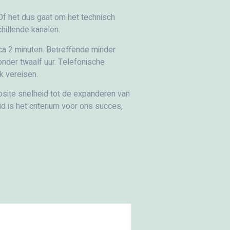
Of het dus gaat om het technisch
chillende kanalen.
rca 2 minuten. Betreffende minder
nder twaalf uur. Telefonische
k vereisen.
site snelheid tot de expanderen van
d is het criterium voor ons succes,