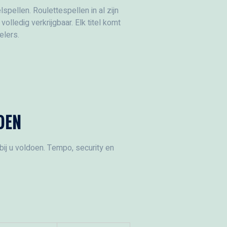
pellen. Roulettespellen in al zijn
olledig verkrijgbaar. Elk titel komt
elers.
DEN
ij u voldoen. Tempo, security en