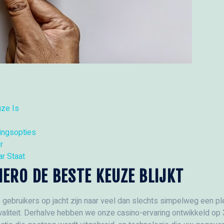
ze Is
lingsopties
r
r Staat
ERO DE BESTE KEUZE BLIJKT
 gebruikers op jacht zijn naar veel dan slechts simpelweg een pl
kwaliteit. Derhalve hebben we onze casino-ervaring ontwikkeld op