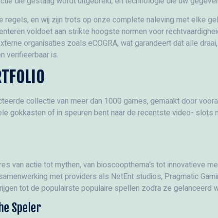
ctie die gestaag wordt uitgebreid, en technologie die uw gegeve
 regels, en wij zijn trots op onze complete naleving met elke g
senteren voldoet aan strikte hoogste normen voor rechtvaardighe
xterne organisaties zoals eCOGRA, wat garandeert dat alle draai,
verifieerbaar is.
RTFOLIO
lecteerde collectie van meer dan 1000 games, gemaakt door voora
le gokkasten of in speuren bent naar de recentste video- slots m
res van actie tot mythen, van bioscoopthema’s tot innovatieve
n samenwerking met providers als NetEnt studios, Pragmatic Gam
krijgen tot de populairste populaire spellen zodra ze gelanceerd 
he Speler