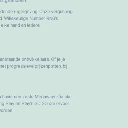
ns garandeert.
eldende regelgeving. Onze vergunning
id. Willekeurige Number RNG’s
 elke hand en iedere
anstaande ontwikkelaars. Of je je
et progressieve prijzenpotten, bij
 mechanismen zoals Megaways-functie
ing Play en Play’n GO GO om ervoor
worden.