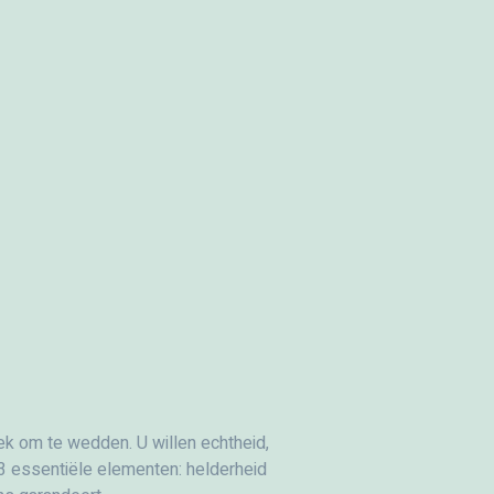
ek om te wedden. U willen echtheid,
 3 essentiële elementen: helderheid