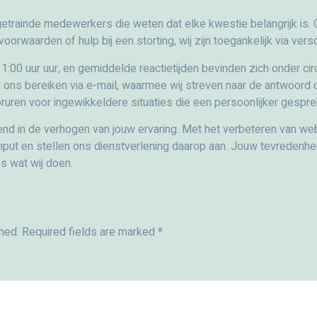
etrainde medewerkers die weten dat elke kwestie belangrijk is. 
rwaarden of hulp bij een storting, wij zijn toegankelijk via vers
 1:00 uur uur, en gemiddelde reactietijden bevinden zich onder ci
ons bereiken via e-mail, waarmee wij streven naar de antwoord o
oruren voor ingewikkeldere situaties die een persoonlijker gespre
d in de verhogen van jouw ervaring. Met het verbeteren van web
input en stellen ons dienstverlening daarop aan. Jouw tevredenhei
s wat wij doen.
hed.
Required fields are marked
*