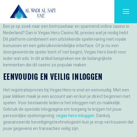
Ben je op zoek naar een betrouwbaar en spannend online casino in
Nederland? Dan is Vegas Hero Casino NL precies wat je nodig hebt.
Dit platform combineert een uitstekende spelervaring met royale
bonussen en een gebruiksvriendelijke interface. Of je nu een
doorgewinterde speler bent of net begint, Vegas Hero biedt voor
ieder wat wils. In dit artikel bespreken we de belangrijkste
kenmerken die dit casino zo populair maken.
EENVOUDIG EN VEILIG INLOGGEN
Het registratieproces bij Vegas Hero is snel en eenvoudig. Met een
paar klikken maak je een account aan en kun je direct beginnen met
spelen. Voor bestaande leden is het inloggen net zo makkelijk.
Gebruik de speciale inlogpagina om toegang te krijgen tot jouw
persoonlijke spelomgeving:
vegas hero inloggen
. Dankzij
geavanceerde beveiligingstechnologieën kun je erop vertrouwen dat
jouw gegevens en transacties veilig zijn.