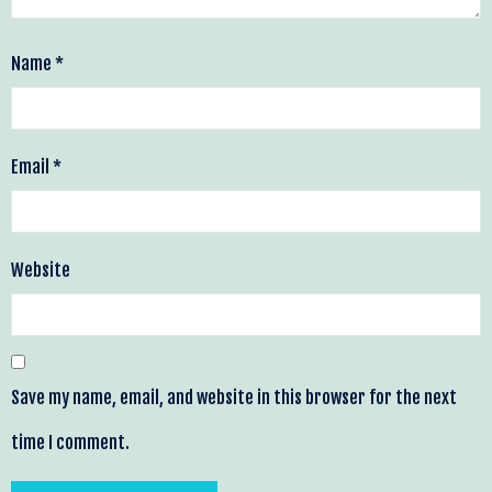
Name
*
Email
*
Website
Save my name, email, and website in this browser for the next
time I comment.