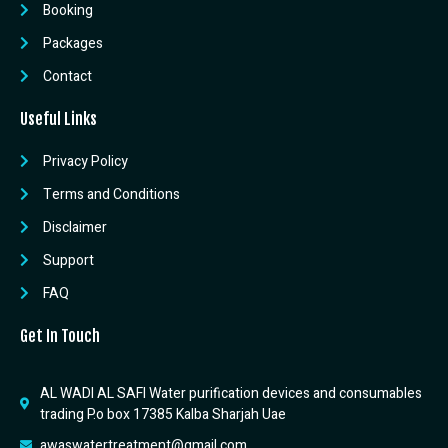
Booking
Packages
Contact
Useful Links
Privacy Policy
Terms and Conditions
Disclaimer
Support
FAQ
Get In Touch
AL WADI AL SAFI Water purification devices and consumables
trading P.o box 17385 Kalba Sharjah Uae
awaswatertreatment@gmail.com